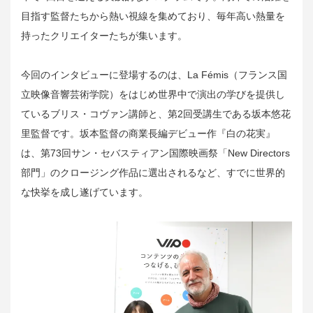
目指す監督たちから熱い視線を集めており、毎年高い熱量を
持ったクリエイターたちが集います。
今回のインタビューに登場するのは、La Fémis（フランス国
立映像音響芸術学院）をはじめ世界中で演出の学びを提供し
ているブリス・コヴァン講師と、第2回受講生である坂本悠花
里監督です。坂本監督の商業長編デビュー作『白の花実』
は、第73回サン・セバスティアン国際映画祭「New Directors
部門」のクロージング作品に選出されるなど、すでに世界的
な快挙を成し遂げています。