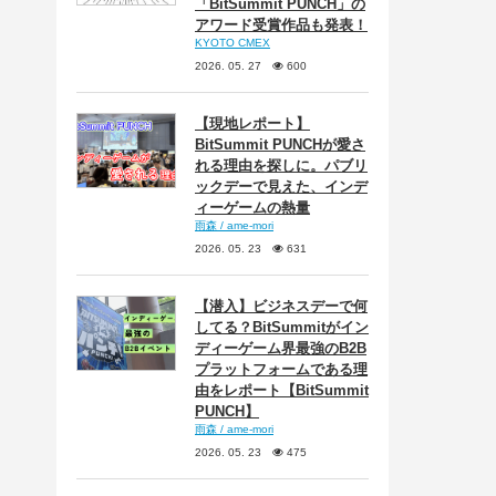
「BitSummit PUNCH」の
アワード受賞作品も発表！
KYOTO CMEX
2026. 05. 27
600
【現地レポート】
BitSummit PUNCHが愛さ
れる理由を探しに。パブリ
ックデーで見えた、インデ
ィーゲームの熱量
雨森 / ame-mori
2026. 05. 23
631
【潜入】ビジネスデーで何
してる？BitSummitがイン
ディーゲーム界最強のB2B
プラットフォームである理
由をレポート【BitSummit
PUNCH】
雨森 / ame-mori
2026. 05. 23
475