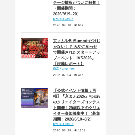
テージ情報がついに解禁！
（開催期間：
2026/9/19~20）
KYOTO CMEX
2026. 07. 18
687
京まふやBitSummitだけじ
ゃない！？ みやこめっせ
で開催されたスタートアッ
プイベント「IVS2026」
【現地レポート】
雨森 / ame-mori
2026. 07. 04
415
【公式イベント情報：再
掲】『京まふ2026』×pixiv
のクリエイターズコンテス
ト開催！25歳以下のクリエ
イター参加募集中！（募集
期間：2026/6/10~8/2）
KYOTO CMEX
2026. 06. 29
1101