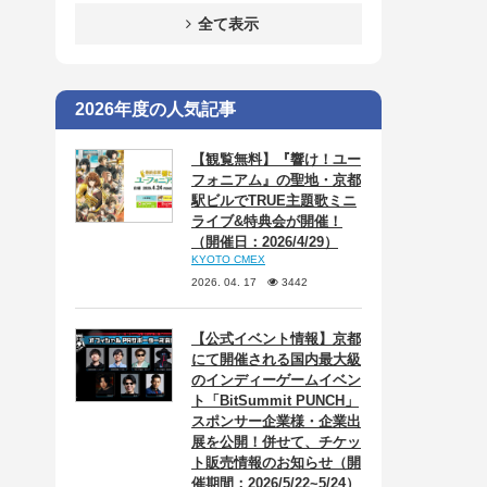
全て表示
2026年度の人気記事
【観覧無料】『響け！ユー
フォニアム』の聖地・京都
駅ビルでTRUE主題歌ミニ
ライブ&特典会が開催！
（開催日：2026/4/29）
KYOTO CMEX
2026. 04. 17
3442
【公式イベント情報】京都
にて開催される国内最大級
のインディーゲームイベン
ト「BitSummit PUNCH」
スポンサー企業様・企業出
展を公開！併せて、チケッ
ト販売情報のお知らせ（開
催期間：2026/5/22~5/24）