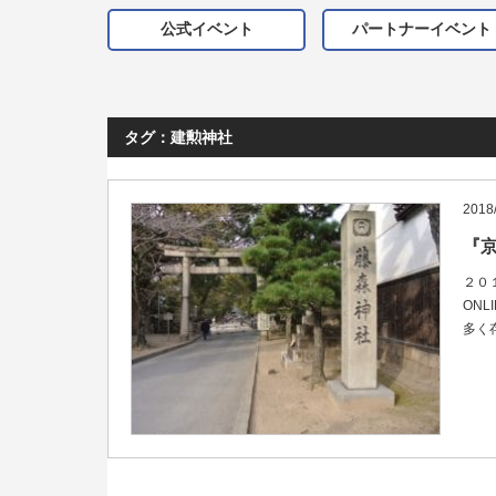
公式イベント
パートナーイベント
タグ：建勲神社
2018
『
２０
ON
多く