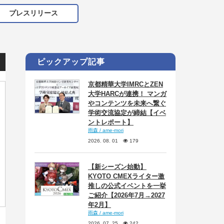
プレスリリース
ピックアップ記事
京都精華大学IMRCとZEN
大学HARCが連携！ マンガ
やコンテンツを未来へ繋ぐ
学術交流協定が締結【イベ
ントレポート】
雨森 / ame-mori
2026. 08. 01
179
【新シーズン始動】
KYOTO CMEXライター激
推しの公式イベントを一挙
ご紹介【2026年7月→2027
年2月】
雨森 / ame-mori
2026. 07. 25
242