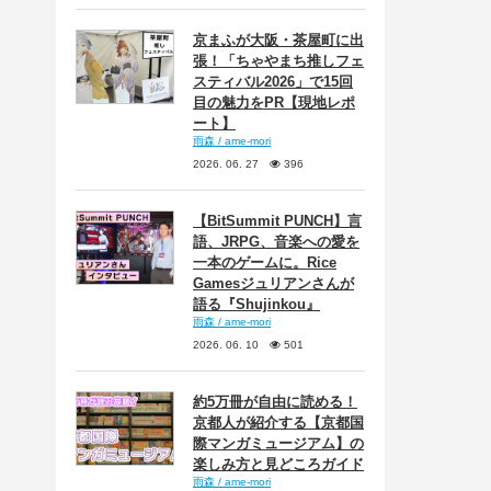
京まふが大阪・茶屋町に出
張！「ちゃやまち推しフェ
スティバル2026」で15回
目の魅力をPR【現地レポ
ート】
雨森 / ame-mori
2026. 06. 27
396
【BitSummit PUNCH】言
語、JRPG、音楽への愛を
一本のゲームに。Rice
Gamesジュリアンさんが
語る『Shujinkou』
雨森 / ame-mori
2026. 06. 10
501
約5万冊が自由に読める！
京都人が紹介する【京都国
際マンガミュージアム】の
楽しみ方と見どころガイド
雨森 / ame-mori