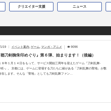
クリエイター支援
ニュース
/1/19
イベント案内
,
ゲーム
,
マンガ・アニメ
9096
京都刀剣御朱印めぐり』第６弾、始まります！（後編）
１８年１月１４日をもって、サービス開始三周年を迎えたゲーム『刀剣乱舞-
LINE-』。 京都には、ゲームに登場する刀たちに縁がある「刀剣乱舞の聖地」が数
存在します。そんな「聖地」としても刀剣乱舞ファン…