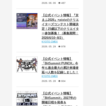
2026. 06. 06
487
【公式イベント情報】『京
まふ2026』×pixivのクリエ
イターズコンテスト開催決
定！25歳以下のクリエイタ
ー参加募集！（募集期間：
2026/6/10~8/2）
KYOTO CMEX
2026. 05. 29
978
【公式イベント情報】
「BitSummit PUNCH」今
年も過去最大の累計来場者
延べ人数を記録しました！
KYOTO CMEX
2026. 05. 28
604
【公式イベント情報】
「BitSummit」2027年の
開催日程を発表＆