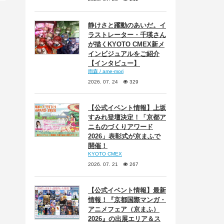
静けさと躍動のあいだ。イ
ラストレーター・千瑛さん
が描くKYOTO CMEX新メ
インビジュアルをご紹介
【インタビュー】
雨森 / ame-mori
2026. 07. 24
329
【公式イベント情報】上坂
すみれ登壇決定！「京都ア
ニものづくりアワード
2026」表彰式が京まふで
開催！
KYOTO CMEX
2026. 07. 21
267
【公式イベント情報】最新
情報！『京都国際マンガ・
アニメフェア（京まふ）
2026』の出展エリア＆ス