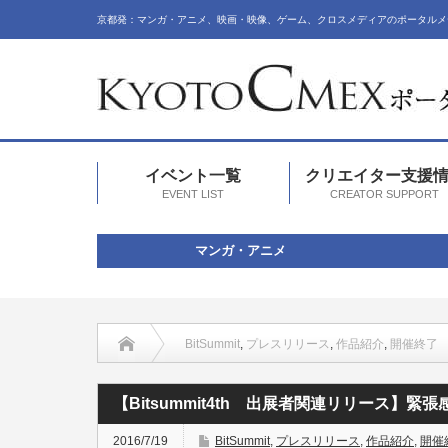
京都発：マンガ・アニメ、映画・映像、ゲーム、クロスメディアのポータルメ
イベント一覧
クリエイター支援
EVENT LIST
CREATOR SUPPORT
マンガ・アニメ
BitSummit
,
プレスリリース
,
作品紹介
,
開催終了
【Bitsummit4th 出展者関連リリース
2016/7/19
BitSummit
,
プレスリリース
,
作品紹介
,
開催