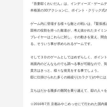
『吾妻邸くわいだん』は、インディーズ・ゲームデベ
本格派の3Dアクションに、ポイント・クリック式
ゲーム内に登場する様々な敵との戦いは、｢緊張感
固有の役割を持った敵達が、考え抜かれたタイミ
プレイヤーはこれらに対し、その動きを覚え、間
る。そういう事が求められるゲームです。
そして３Ｄのゲームとしてはめずらしく、ポイン
画面内のどんなものでも調べる事が可能なので、
貴方はきっと、様々な発見をする事でしょう。
邸に仕掛けられた多くの絡繰り(カラクリ)の中には
立ちはだかる幾多の難関を乗り越えて、邸の人々
☆2016年7月 京都みやこめっせにて行われた国