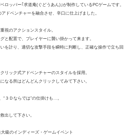
ロッパー｢求道庵(ぐどうあん)｣が制作しているPCゲームです。
のアドベンチャーを融合させ、辛口に仕上げました。
｣重視のアクションスタイル。
ングと配置で、プレイヤーに襲い掛かって来ます。
合いを計り、適切な攻撃手段を瞬時に判断し、正確な操作で立ち回
トクリック式アドベンチャーのスタイルを採用。
気になる所はどんどんクリックしてみて下さい。
、“３Ｄならでは”の仕掛けも…。
を救出して下さい。
内最大級のインディーズ・ゲームイベント