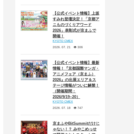
【公式イベント情報】上坂
すみれ登壇決定！「京都ア
ニものづくりアワード
2026」表彰式が京まふで
開催！
KYOTO CMEX
2026. 07. 21
306
【公式イベント情報】最新
情報！『京都国際マンガ・
アニメフェア（京まふ）
2026』の出展エリア＆ス
テージ情報がついに解禁！
（開催期間：
2026/9/19~20）
KYOTO CMEX
2026. 07. 18
747
京まふやBitSummitだけじ
ゃない！？ みやこめっせ