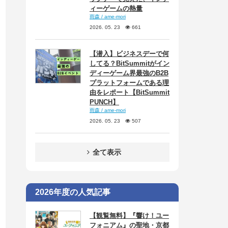
ィーゲームの熱量
雨森 / ame-mori
2026. 05. 23
661
【潜入】ビジネスデーで何
してる？BitSummitがイン
ディーゲーム界最強のB2B
プラットフォームである理
由をレポート【BitSummit
PUNCH】
雨森 / ame-mori
2026. 05. 23
507
全て表示
2026年度の人気記事
【観覧無料】『響け！ユー
フォニアム』の聖地・京都