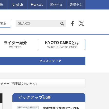
語
English
Français
简体中文
繁體中文
報募集
ライター紹介
KYOTO CMEXとは
WRITERS
WHAT IS KYOTO CMEX
クロスメディア
ドベンチャー「吾妻邸くわいだん」
ピックアップ記事
京都精華大学IMRCとZEN