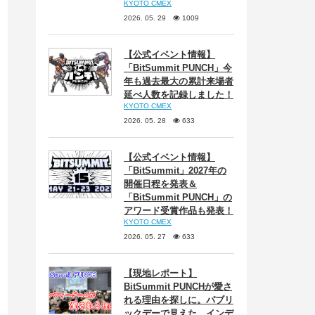
KYOTO CMEX
2026. 05. 29
1009
【公式イベント情報】
「BitSummit PUNCH」今
年も過去最大の累計来場者
延べ人数を記録しました！
KYOTO CMEX
2026. 05. 28
633
【公式イベント情報】
「BitSummit」2027年の
開催日程を発表＆
「BitSummit PUNCH」の
アワード受賞作品も発表！
KYOTO CMEX
2026. 05. 27
633
【現地レポート】
BitSummit PUNCHが愛さ
れる理由を探しに。パブリ
ックデーで見えた、インデ