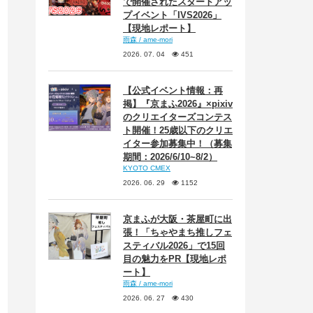
で開催されたスタートアッ
プイベント「IVS2026」
【現地レポート】
雨森 / ame-mori
2026. 07. 04
451
【公式イベント情報：再
掲】『京まふ2026』×pixiv
のクリエイターズコンテス
ト開催！25歳以下のクリエ
イター参加募集中！（募集
期間：2026/6/10~8/2）
KYOTO CMEX
2026. 06. 29
1152
京まふが大阪・茶屋町に出
張！「ちゃやまち推しフェ
スティバル2026」で15回
目の魅力をPR【現地レポ
ート】
雨森 / ame-mori
2026. 06. 27
430