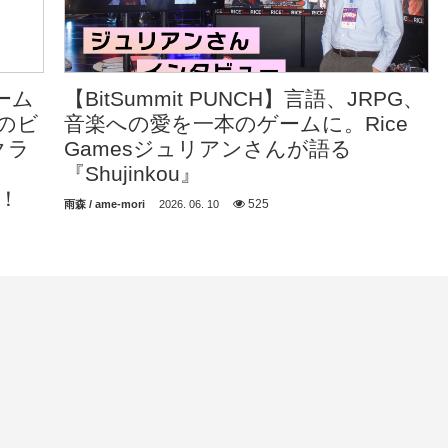
ゲーム
【BitSummit PUNCH】言語、JRPG、
のビ
音楽への愛を一本のゲームに。Rice
クラ
Gamesジュリアンさんが語る
『Shujinkou』
表！
525
雨森 / ame-mori
2026. 06. 10