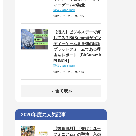
ィーゲームの熱量
雨森 / ame-mori
2026. 05. 23
635
【潜入】ビジネスデーで何
してる？BitSummitがイン
ディーゲーム界最強のB2B
プラットフォームである理
由をレポート【BitSummit
PUNCH】
雨森 / ame-mori
2026. 05. 23
476
全て表示
2026年度の人気記事
【観覧無料】『響け！ユー
フォニアム』の聖地・京都