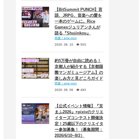
【BitSummit PUNCH】言
語、JRPG、音楽への愛を
一本のゲームに。Rice
Gamesジュリアンさんが
語る『Shujinkou』
雨森 / ame-mori
2026. 06. 10
503
約5万冊が自由に読める！
京都人が紹介する【京都国
際マンガミュージアム】の
楽しみ方と見どころガイド
雨森 / ame-mori
2026. 06. 06
493
【公式イベント情報】『京
まふ2026』×pixivのクリエ
イターズコンテスト開催決
定！25歳以下のクリエイタ
ー参加募集！（募集期間：
2026/6/10~8/2）