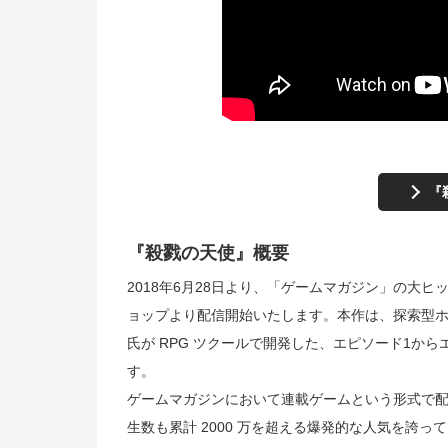
『
『殺戮の天使』概要
2018年6月28日より、「ゲームマガジン」の大ヒットタ
ョップより配信開始いたします。本作は、探索型
氏が RPG ツクールで開発した、エピソード1か
す。
ゲームマガジンにおいて連載ゲームという形式で配
生数も累計 2000 万を超える爆発的な人気を誇