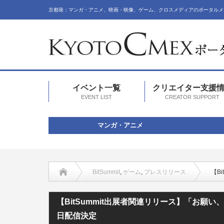
京都発：マンガ・アニメ、映画・映像、ゲーム、クロスメディアのポータルメ
イベント一覧
クリエイター支援
EVENT LIST
CREATOR SUPPORT
マンガ・アニメ
BitSummit
,
ゲーム
,
プレスリリース
【B
【BitSummit出展者関連リリース】「お願い、私
日配信決定