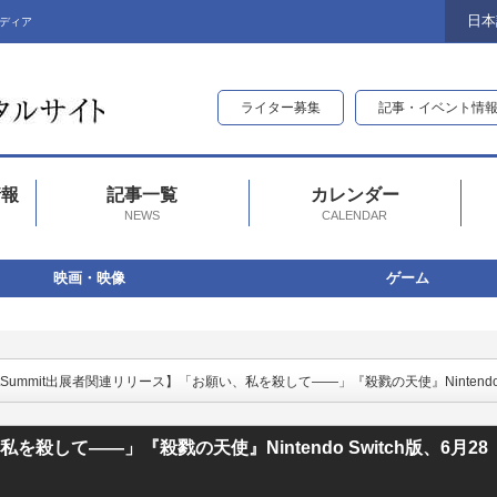
日本
ディア
ライター募集
記事・イベント情
情報
記事一覧
カレンダー
NEWS
CALENDAR
映画・映像
ゲーム
itSummit出展者関連リリース】「お願い、私を殺して――」『殺戮の天使』Nintendo 
を殺して――」『殺戮の天使』Nintendo Switch版、6月28