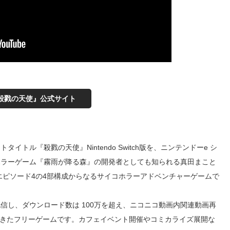
殺戮の天使』公式サイト
イトル『殺戮の天使』Nintendo Switch版を、ニンテンドーe シ
ホラーゲーム『霧雨が降る森』の開発者としても知られる真田まこと
らエピソード4の4部構成からなるサイコホラーアドベンチャーゲームで
信し、ダウンロード数は 100万を超え、ニコニコ動画内関連動画再
ってきたフリーゲームです。カフェイベント開催やコミカライズ展開な