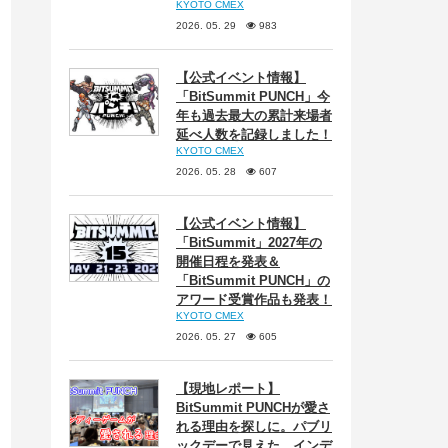
KYOTO CMEX
2026. 05. 29
983
【公式イベント情報】
「BitSummit PUNCH」今
年も過去最大の累計来場者
延べ人数を記録しました！
KYOTO CMEX
2026. 05. 28
607
【公式イベント情報】
「BitSummit」2027年の
開催日程を発表＆
「BitSummit PUNCH」の
アワード受賞作品も発表！
KYOTO CMEX
2026. 05. 27
605
【現地レポート】
BitSummit PUNCHが愛さ
れる理由を探しに。パブリ
ックデーで見えた、インデ