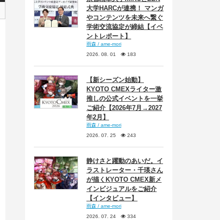
大学HARCが連携！ マンガ
やコンテンツを未来へ繋ぐ
学術交流協定が締結【イベ
ントレポート】
雨森 / ame-mori
2026. 08. 01
183
【新シーズン始動】
KYOTO CMEXライター激
推しの公式イベントを一挙
ご紹介【2026年7月→2027
年2月】
雨森 / ame-mori
2026. 07. 25
243
静けさと躍動のあいだ。イ
ラストレーター・千瑛さん
が描くKYOTO CMEX新メ
インビジュアルをご紹介
【インタビュー】
雨森 / ame-mori
2026. 07. 24
334