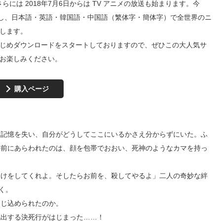
らには 2018年7月6日からは TV アニメの放送も始まります。今
chに移植し、日本語・英語・韓国語・中国語（繁体字・簡体字）で全世界のニ
たします。
てあらかじめダウンロードをスタートしておりますので、ぜひこの大人気サ
 でもお楽しみください。
購入ページ
は記憶を失い、自分がどうしてここにいるかさえ分からずにいた。ふ
の前にあらわれたのは、顔を包帯でおおい、死神のようなカマを持っ
助けをしてくれよ。そしたらお前を、殺してやるよ」二人の奇妙な絆
く。
閉じ込められたのか。
脱出する決死行がはじまった……！