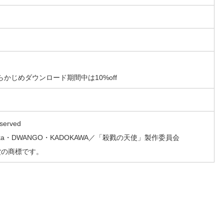
らかじめダウンロード期間中は10%off
eserved
Vaka・DWANGO・KADOKAWA／「殺戮の天使」製作委員会
任天堂の商標です。