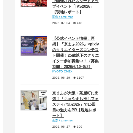
で開催されたスタートアッ
プイベント「IVS2026」
【現地レポート】
雨森 / ame-mori
2026. 07. 04
418
【公式イベント情報：再
掲】『京まふ2026』×pixiv
のクリエイターズコンテス
ト開催！25歳以下のクリエ
イター参加募集中！（募集
期間：2026/6/10~8/2）
KYOTO CMEX
2026. 06. 29
1107
京まふが大阪・茶屋町に出
張！「ちゃやまち推しフェ
スティバル2026」で15回
目の魅力をPR【現地レポ
ート】
雨森 / ame-mori
2026. 06. 27
399