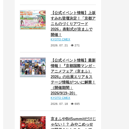
【公式イベント情報】上坂
すみれ登壇決定！「京都ア
ニものづくりアワード
2026」表彰式が京まふで
開催！
KYOTO CMEX
2026. 07. 21
271
【公式イベント情報】最新
情報！『京都国際マンガ・
アニメフェア（京まふ）
2026』の出展エリア＆ス
テージ情報がついに解禁！
（開催期間：
2026/9/19~20）
KYOTO CMEX
2026. 07. 18
695
京まふやBitSummitだけじ
ゃない！？ みやこめっせ