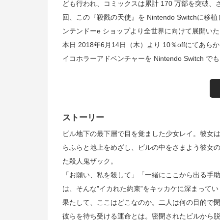
ども行われ、コミックスは累計 170 万部を突破、さ
回、この『殺戮の天使』を Nintendo Swit
ンテンドーe ショップより全世界に向けて展開い
本日 2018年6月14日（木）より 10％offに
イコホラーアドベンチャーを Nintendo Switch
ストーリー
ビル地下の最下層で目を覚ました少女レイ。彼女
らふらと地上をめざし、ビルの中をさまよう彼女
た殺人鬼ザック。
「お願い、私を殺して」「一緒にここから出る手
は、そんな”イカれた約束”をキッカケに深まってい
果たして、ここはどこなのか。二人は何の目的で
彼らを待ち受ける運命とは。密閉されたビルから