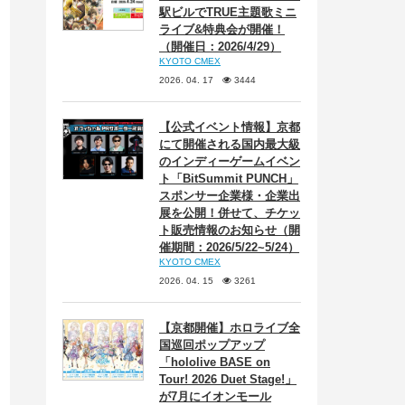
駅ビルでTRUE主題歌ミニ
ライブ&特典会が開催！
（開催日：2026/4/29）
KYOTO CMEX
2026. 04. 17
3444
【公式イベント情報】京都
にて開催される国内最大級
のインディーゲームイベン
ト「BitSummit PUNCH」
スポンサー企業様・企業出
展を公開！併せて、チケッ
ト販売情報のお知らせ（開
催期間：2026/5/22~5/24）
KYOTO CMEX
2026. 04. 15
3261
【京都開催】ホロライブ全
国巡回ポップアップ
「hololive BASE on
Tour! 2026 Duet Stage!」
が7月にイオンモール