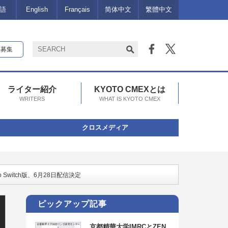
語
English
Français
简体中文
繁體中文
報募集
ライター紹介
KYOTO CMEXとは
WRITERS
WHAT IS KYOTO CMEX
クロスメディア
Switch版、6月28日配信決定
ピックアップ記事
京都精華大学IMRCとZEN