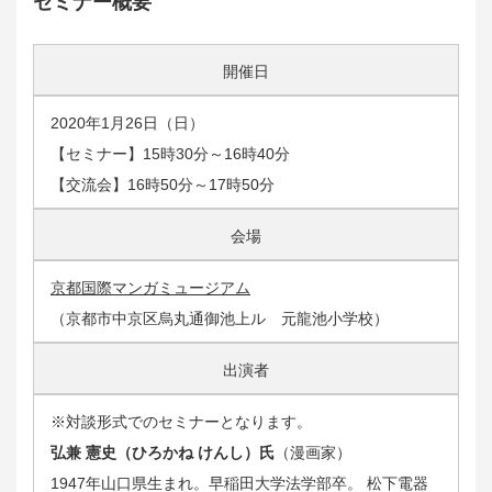
セミナー概要
開催日
2020年1月26日（日）
【セミナー】15時30分～16時40分
【交流会】16時50分～17時50分
会場
京都国際マンガミュージアム
（京都市中京区烏丸通御池上ル 元龍池小学校）
出演者
※対談形式でのセミナーとなります。
弘兼 憲史（ひろかね けんし）氏
（漫画家）
1947年山口県生まれ。早稲田大学法学部卒。 松下電器