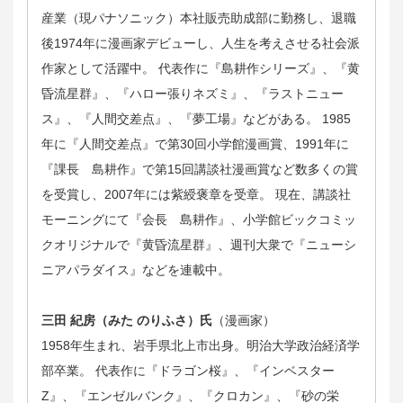
産業（現パナソニック）本社販売助成部に勤務し、退職
後1974年に漫画家デビューし、人生を考えさせる社会派
作家として活躍中。 代表作に『島耕作シリーズ』、『黄
昏流星群』、『ハロー張りネズミ』、『ラストニュー
ス』、『人間交差点』、『夢工場』などがある。 1985
年に『人間交差点』で第30回小学館漫画賞、1991年に
『課長 島耕作』で第15回講談社漫画賞など数多くの賞
を受賞し、2007年には紫綬褒章を受章。 現在、講談社
モーニングにて『会長 島耕作』、小学館ビックコミッ
クオリジナルで『黄昏流星群』、週刊大衆で『ニューシ
ニアパラダイス』などを連載中。
三田 紀房（みた のりふさ）氏
（漫画家）
1958年生まれ、岩手県北上市出身。明治大学政治経済学
部卒業。 代表作に『ドラゴン桜』、『インベスター
Z』、『エンゼルバンク』、『クロカン』、『砂の栄