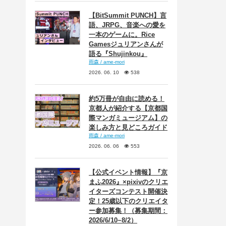
【BitSummit PUNCH】言
語、JRPG、音楽への愛を
一本のゲームに。Rice
Gamesジュリアンさんが
語る『Shujinkou』
雨森 / ame-mori
2026. 06. 10
538
約5万冊が自由に読める！
京都人が紹介する【京都国
際マンガミュージアム】の
楽しみ方と見どころガイド
雨森 / ame-mori
2026. 06. 06
553
【公式イベント情報】『京
まふ2026』×pixivのクリエ
イターズコンテスト開催決
定！25歳以下のクリエイタ
ー参加募集！（募集期間：
2026/6/10~8/2）