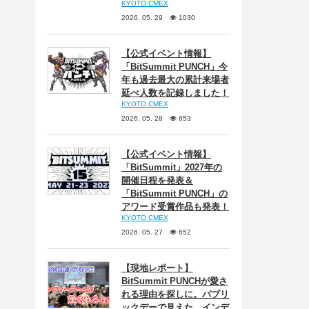
KYOTO CMEX
2026. 05. 29
1030
【公式イベント情報】
「BitSummit PUNCH」今
年も過去最大の累計来場者
延べ人数を記録しました！
KYOTO CMEX
2026. 05. 28
653
【公式イベント情報】
「BitSummit」2027年の
開催日程を発表＆
「BitSummit PUNCH」の
アワード受賞作品も発表！
KYOTO CMEX
2026. 05. 27
652
【現地レポート】
BitSummit PUNCHが愛さ
れる理由を探しに。パブリ
ックデーで見えた、インデ