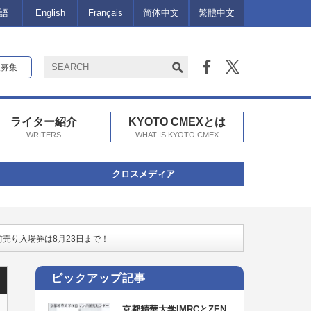
語
English
Français
简体中文
繁體中文
報募集
ライター紹介
KYOTO CMEXとは
WRITERS
WHAT IS KYOTO CMEX
クロスメディア
前売り入場券は8月23日まで！
ピックアップ記事
京都精華大学IMRCとZEN