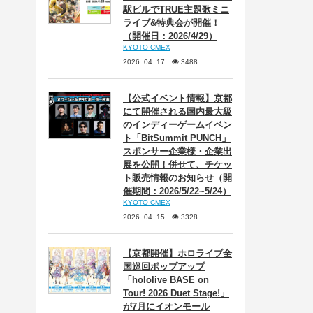
駅ビルでTRUE主題歌ミニ
ライブ&特典会が開催！
（開催日：2026/4/29）
KYOTO CMEX
2026. 04. 17
3488
【公式イベント情報】京都
にて開催される国内最大級
のインディーゲームイベン
ト「BitSummit PUNCH」
スポンサー企業様・企業出
展を公開！併せて、チケッ
ト販売情報のお知らせ（開
催期間：2026/5/22~5/24）
KYOTO CMEX
2026. 04. 15
3328
【京都開催】ホロライブ全
国巡回ポップアップ
「hololive BASE on
Tour! 2026 Duet Stage!」
が7月にイオンモール