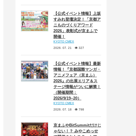
【公式イベント情報】上坂
すみれ登壇決定！「京都ア
ニものづくりアワード
2026」表彰式が京まふで
開催！
KYOTO CMEX
2026. 07. 21
327
【公式イベント情報】最新
情報！『京都国際マンガ・
アニメフェア（京まふ）
2026』の出展エリア＆ス
テージ情報がついに解禁！
（開催期間：
2026/9/19~20）
KYOTO CMEX
2026. 07. 18
798
京まふやBitSummitだけじ
ゃない！？ みやこめっせ