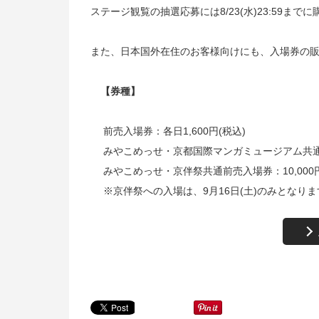
ステージ観覧の抽選応募には8/23(
水
)23:59
までに
また、日本国外在住のお客様向けにも、入場券の
【券種】
前売入場券：各日1,600
円
(
税込
)
みやこめっせ・京都国際マンガミュージアム共通前
みやこめっせ・京伴祭共通前売入場券：10,000
※京伴祭への入場は、
9
月
16
日
(
土
)
のみとなりま