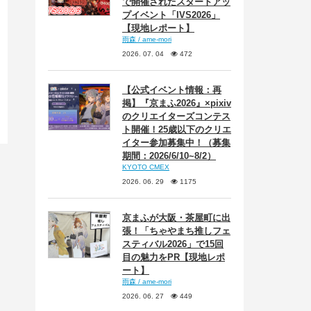
で開催されたスタートアッ
プイベント「IVS2026」
【現地レポート】
雨森 / ame-mori
2026. 07. 04
472
【公式イベント情報：再
掲】『京まふ2026』×pixiv
のクリエイターズコンテス
ト開催！25歳以下のクリエ
イター参加募集中！（募集
期間：2026/6/10~8/2）
KYOTO CMEX
2026. 06. 29
1175
京まふが大阪・茶屋町に出
張！「ちゃやまち推しフェ
スティバル2026」で15回
目の魅力をPR【現地レポ
ート】
雨森 / ame-mori
2026. 06. 27
449