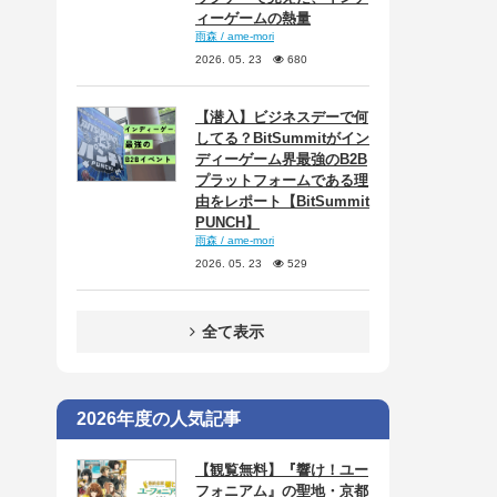
ィーゲームの熱量
雨森 / ame-mori
2026. 05. 23
680
【潜入】ビジネスデーで何
してる？BitSummitがイン
ディーゲーム界最強のB2B
プラットフォームである理
由をレポート【BitSummit
PUNCH】
雨森 / ame-mori
2026. 05. 23
529
全て表示
2026年度の人気記事
【観覧無料】『響け！ユー
フォニアム』の聖地・京都