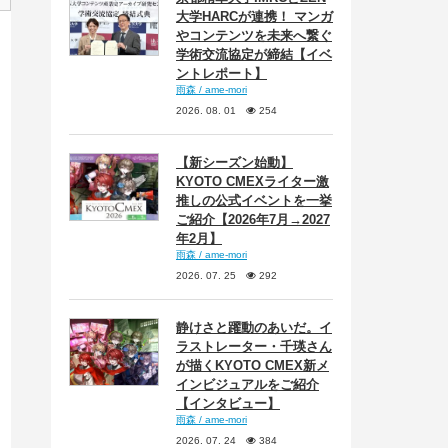
大学HARCが連携！ マンガ
やコンテンツを未来へ繋ぐ
学術交流協定が締結【イベ
ントレポート】
雨森 / ame-mori
2026. 08. 01
254
【新シーズン始動】
KYOTO CMEXライター激
推しの公式イベントを一挙
ご紹介【2026年7月→2027
年2月】
雨森 / ame-mori
2026. 07. 25
292
静けさと躍動のあいだ。イ
ラストレーター・千瑛さん
が描くKYOTO CMEX新メ
インビジュアルをご紹介
【インタビュー】
雨森 / ame-mori
2026. 07. 24
384