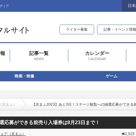
日本
ディア
ライター募集
記事・イベント情
情報
記事一覧
カレンダー
NEWS
CALENDAR
映画・映像
ゲーム
（京まふ）
【京まふ2023】あと3日！ステージ観覧への抽選応募ができる
抽選応募ができる前売り入場券は8月23日まで！
フェア（京まふ）
1,523