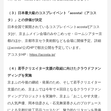
（３）日本最大級のコスプレイベント「acosta!（アコス
タ）」との併催が決定
日本全国で展開されているコスプレイベントacosta![アコス
タ]が、京まふメイン会場のみやこめっせ・ロームシアター京
都のほか、京都市京セラ美術館なども会場に開催予定。詳細
はacosta!公式HPで順次公開を予定しています。
アコスタHP：
https://acosta.jp/
（４）若手クリエイター支援の取組に向けたクラウドファン
ディングを実施
京まふの今後の継続・発展のため、そして若手クリエイター
支援のため、京まふでは今年で４回目となるクラウドファン
ディングプロジェクトを実施中。京まふ「おこしやす大使」
の人気声優、岡本信彦さん・石見舞菜香さんのプロデュース
による京都伝統工芸品コースなど、魅力的なリターンを準備