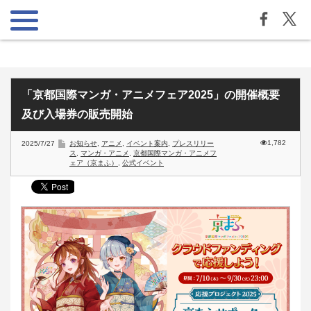
「京都国際マンガ・アニメフェア2025」の開催概要
及び入場券の販売開始
1,782
2025/7/27
お知らせ
,
アニメ
,
イベント案内
,
プレスリリー
ス
,
マンガ・アニメ
,
京都国際マンガ・アニメフ
ェア（京まふ）
,
公式イベント