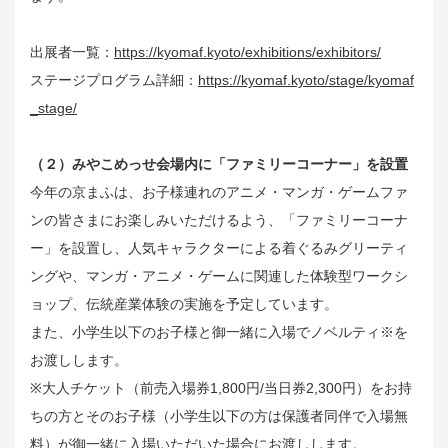
出展者一覧：
https://kyomaf.kyoto/exhibitions/exhibitors/
ステージプログラム詳細：
https://kyomaf.kyoto/stage/kyomaf
_stage/
（２）みやこめっせ会場内に「ファミリーコーナー」を設置
今年の京まふは、お子様連れのアニメ・マンガ・ゲームファ
ンの皆さまにお楽しみいただけるよう、「ファミリーコーナ
ー」を設置し、人気キャラクターによる着ぐるみグリーティ
ングや、マンガ・アニメ・ゲームに関連した体験型ワークシ
ョップ、伝統産業体験の実施を予定しています。
また、小学生以下のお子様と御一緒に入場でノベルティ※を
お渡しします。
※大人チケット（前売入場券1,800円/当日券2,300円）をお持
ちの方とそのお子様（小学生以下の方は保護者同伴で入場無
料）が御一緒に入場いただいた場合にお渡しします。