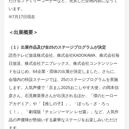
だけるファミリーコーナーなど、充実した企画内容になって
います。
※7月17日現在
＜出展概要＞
（１）出展作品及び全25のステージプログラムが決定
読売テレビ放送株式会社、株式会社KADOKAWA、株式会社毎
日放送、株式会社アニプレックス、株式会社コンテンツシー
ドをはじめ、64企業・団体の出展が決定しました。さらに、
会場内の特設ステージでは、25のステージプログラムを実施
します。人気声優で「京まふ2025おこしやす大使」の岡本信
彦さん、石見舞菜香さんが出演されるほか、「僕のヒーロー
アカデミア」や「【推しの子】」、「ぼっち・ざ・ろっ
く！」、「劇場版『チェンソーマン レゼ篇』」など、人気作
品の声優陣が勢揃いする豪華なステージをお楽しみいただけ
ます。