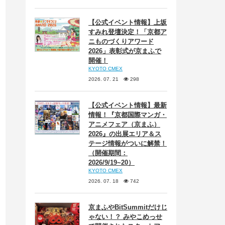
【公式イベント情報】上坂
すみれ登壇決定！「京都ア
ニものづくりアワード
2026」表彰式が京まふで
開催！
KYOTO CMEX
2026. 07. 21
298
【公式イベント情報】最新
情報！『京都国際マンガ・
アニメフェア（京まふ）
2026』の出展エリア＆ス
テージ情報がついに解禁！
（開催期間：
2026/9/19~20）
KYOTO CMEX
2026. 07. 18
742
京まふやBitSummitだけじ
ゃない！？ みやこめっせ