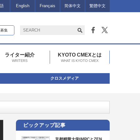
語
English
Français
简体中文
繁體中文
報募集
ライター紹介
KYOTO CMEXとは
WRITERS
WHAT IS KYOTO CMEX
クロスメディア
報】
ピックアップ記事
京都精華大学IMRCとZEN