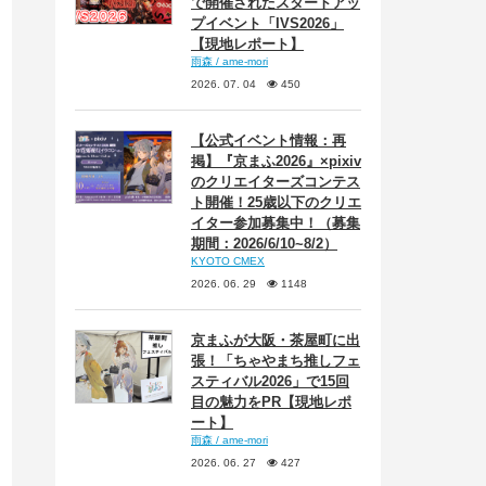
で開催されたスタートアッ
プイベント「IVS2026」
【現地レポート】
雨森 / ame-mori
2026. 07. 04
450
【公式イベント情報：再
掲】『京まふ2026』×pixiv
のクリエイターズコンテス
ト開催！25歳以下のクリエ
イター参加募集中！（募集
期間：2026/6/10~8/2）
KYOTO CMEX
2026. 06. 29
1148
京まふが大阪・茶屋町に出
張！「ちゃやまち推しフェ
スティバル2026」で15回
目の魅力をPR【現地レポ
ート】
雨森 / ame-mori
2026. 06. 27
427