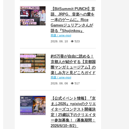
【BitSummit PUNCH】言
語、JRPG、音楽への愛を
一本のゲームに。Rice
Gamesジュリアンさんが
語る『Shujinkou』
雨森 / ame-mori
2026. 06. 10
523
約5万冊が自由に読める！
京都人が紹介する【京都国
際マンガミュージアム】の
楽しみ方と見どころガイド
雨森 / ame-mori
2026. 06. 06
517
【公式イベント情報】『京
まふ2026』×pixivのクリエ
イターズコンテスト開催決
定！25歳以下のクリエイタ
ー参加募集！（募集期間：
2026/6/10~8/2）