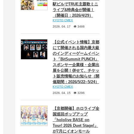
駅ビルでTRUE主題歌ミニ
ライブ&特典会が開催！
（開催日：2026/4/29）
KYOTO CMEX
2026. 04. 17
3466
【公式イベント情報】京都
にて開催される国内最大級
のインディーゲームイベン
ト「BitSummit PUNCH」
スポンサー企業様・企業出
展を公開！併せて、チケッ
ト販売情報のお知らせ（開
催期間：2026/5/22~5/24）
KYOTO CMEX
2026. 04. 15
3296
【京都開催】ホロライブ全
国巡回ポップアップ
「hololive BASE on
Tour! 2026 Duet Stage!」
が7月にイオンモール