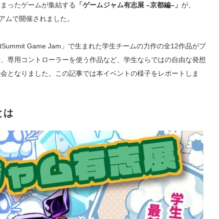
詰まったゲームが集結する
「ゲームジャム有志展 –京都編–」
が、
ージアムで開催されました。
ummit Game Jam」で生まれた学生チームの力作の全12作品がプ
や、専用コントローラーを使う作品など、学生ならではの自由な発想
機会となりました。この記事では本イベントの様子をレポートしま
とは