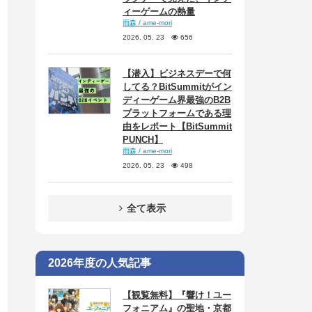
ィーゲームの熱量
雨森 / ame-mori
2026. 05. 23
656
【潜入】ビジネスデーで何
してる？BitSummitがイン
ディーゲーム界最強のB2B
プラットフォームである理
由をレポート【BitSummit
PUNCH】
雨森 / ame-mori
2026. 05. 23
498
全て表示
2026年度の人気記事
【観覧無料】『響け！ユー
フォニアム』の聖地・京都