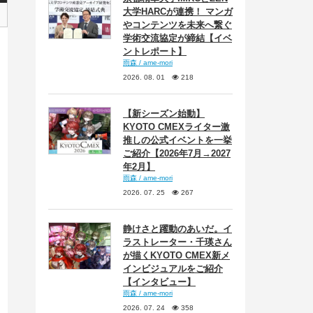
大学HARCが連携！ マンガ
やコンテンツを未来へ繋ぐ
学術交流協定が締結【イベ
ントレポート】
雨森 / ame-mori
2026. 08. 01
218
【新シーズン始動】
KYOTO CMEXライター激
推しの公式イベントを一挙
ご紹介【2026年7月→2027
年2月】
雨森 / ame-mori
2026. 07. 25
267
静けさと躍動のあいだ。イ
ラストレーター・千瑛さん
が描くKYOTO CMEX新メ
インビジュアルをご紹介
【インタビュー】
雨森 / ame-mori
2026. 07. 24
358