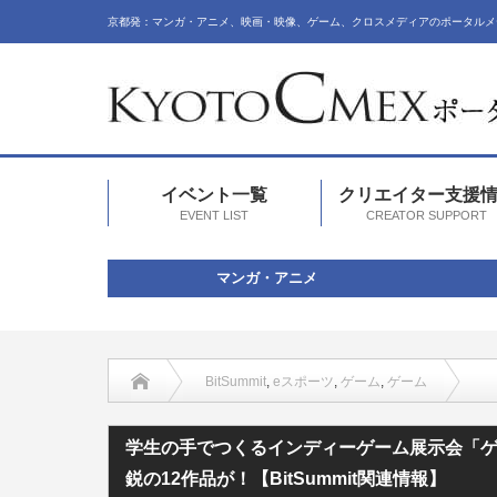
京都発：マンガ・アニメ、映画・映像、ゲーム、クロスメディアのポータルメ
イベント一覧
クリエイター支援
EVENT LIST
CREATOR SUPPORT
マンガ・アニメ
BitSummit
,
eスポーツ
,
ゲーム
,
ゲーム
学生の手でつくるインディーゲーム展示会「ゲームジャム有志展 
学生の手でつくるインディーゲーム展示会「ゲ
鋭の12作品が！【BitSummit関連情報】