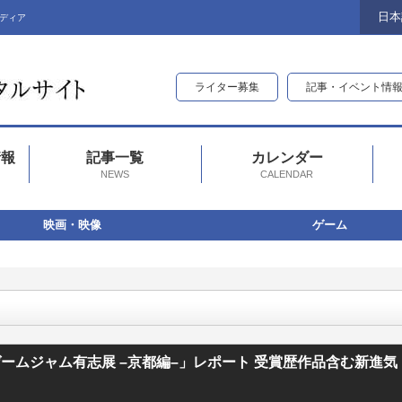
日本
ディア
ライター募集
記事・イベント情
情報
記事一覧
カレンダー
NEWS
CALENDAR
映画・映像
ゲーム
–京都編–」レポート 受賞歴作品含む新進気鋭の12作品が！【BitSummit関連情
ームジャム有志展 –京都編–」レポート 受賞歴作品含む新進気