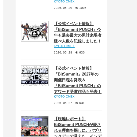
KYOTO CMEX
2026. 05. 29
1005
【公式イベント情報】
「BitSummit PUNCH」今
年も過去最大の累計来場者
延べ人数を記録しました！
KYOTO CMEX
2026. 05. 28
630
【公式イベント情報】
「BitSummit」2027年の
開催日程を発表＆
「BitSummit PUNCH」の
アワード受賞作品も発表！
KYOTO CMEX
2026. 05. 27
631
【現地レポート】
BitSummit PUNCHが愛さ
れる理由を探しに。パブリ
ックデーで見えた、インデ