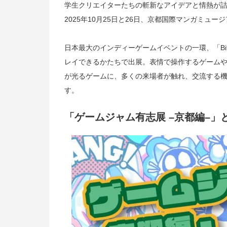
学生クリエイターたちの斬新なアイデアと情熱が
2025年10月25日と26日、京都国際マンガミュ
日本最大のインディーゲームイベントの一環、「BitS
レイできるかたちで出展。表情で操作するゲーム
が光るゲームに、多くの来場者が触れ、交流する
す。
「ゲームジャム有志展 –京都編–」