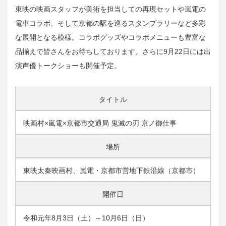
東映の映画スタッフが美術を担当しての再現セットや嵐電の
電車コラボ、そして京都の駅を巡るスタンプラリーなど多彩
な展開となる模様。コラボグッズやコラボメニューも豊富な
品揃えで皆さんをお待ちしております。さらに9月22日には出
演声優トークショーも開催予定。
タイトル
映画村×嵐電×京都市交通局 鬼滅の刃 京ノ御仕事
場所
東映太秦映画村、嵐電・京都市営地下鉄沿線（京都市）
開催日
令和元年8月3日（土）～10月6日（日）