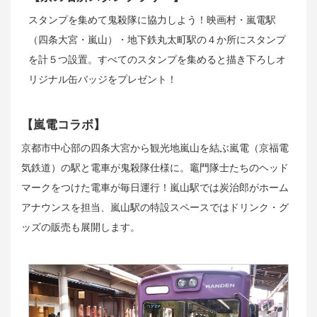
スタンプを集めて鬼殺隊に協力しよう！映画村・嵐電駅
（四条大宮・嵐山）・地下鉄丸太町駅の４か所にスタンプ
を計５つ設置。すべてのスタンプを集めると描き下ろしオ
リジナル缶バッジをプレゼント！
【嵐電コラボ】
京都市中心部の四条大宮から観光地嵐山を結ぶ嵐電（京福電
気鉄道）の駅と電車が鬼殺隊仕様に。竈門隊士たちのヘッド
マークをつけた電車が毎日運行！嵐山駅では炭治郎がホーム
アナウンスを担当、嵐山駅の特設スペースではドリンク・グ
ッズの販売も展開します。