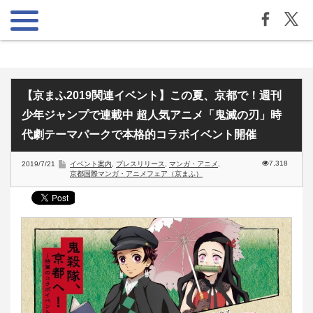
【京まふ2019関連イベント】この夏、京都で！週刊
少年ジャンプで連載中 超人気アニメ「鬼滅の刃」時
代劇テーマパークで本格的コラボイベント開催
7,318
2019/7/21
イベント案内
,
プレスリリース
,
マンガ・アニメ
,
京都国際マンガ・アニメフェア（京まふ）