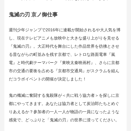
鬼滅の刃 京ノ御仕事
週刊少年ジャンプで2016年に連載が開始されるや大人気を博
し、現在テレビアニメも放映中と大きな盛り上がりを見せる
『鬼滅の刃』。大正時代を舞台にした作品世界を彷彿とさせ
る昔ながらの町並みを残す京都で、レトロな路面電車『嵐
電』と時代劇テーマパーク『東映太秦映画村』、さらに京都
市の交通の要衝を占める『京都市交通局』がスクラムを組ん
だコラボイベントの開催が決定しました！
鬼の殲滅に奮闘する鬼殺隊が＜共に戦う協力者＞を探しに京
都にやってきます。あなたは協力者として炭治郎たちとめぐ
りあえるか？参加者の一人一人が物語の一員になったような
感覚で、どっぷりと「鬼滅の刃」の世界に浸ってください。