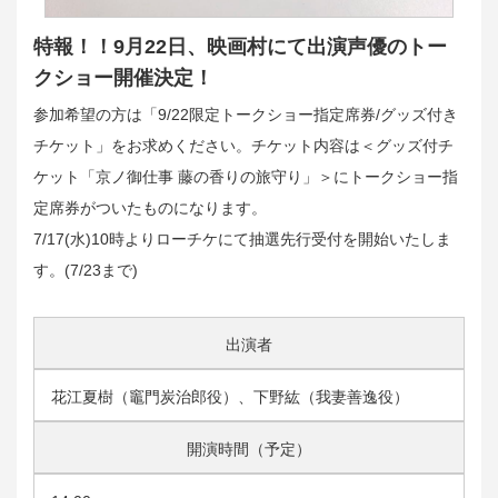
特報！！9月22日、映画村にて出演声優のトー
クショー開催決定！
参加希望の方は「9/22限定トークショー指定席券/グッズ付き
チケット」をお求めください。チケット内容は＜グッズ付チ
ケット「京ノ御仕事 藤の香りの旅守り」＞にトークショー指
定席券がついたものになります。
7/17(水)10時よりローチケにて抽選先行受付を開始いたしま
す。(7/23まで)
出演者
花江夏樹（竈門炭治郎役）、下野紘（我妻善逸役）
開演時間（予定）