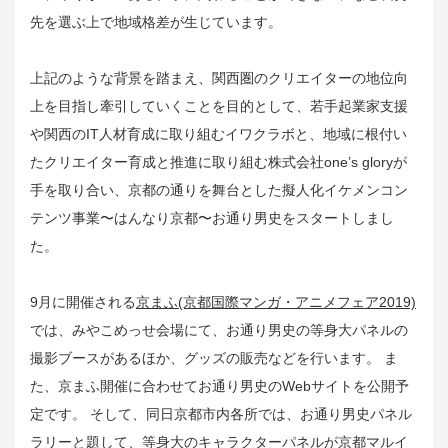
先を選ぶ上で地域格差が生じています。
上記のような背景を踏まえ、​関西圏のクリエイターの地位向
上を目指し牽引していくことを目的として、​若手起業家支援
や関西のIT人材育成に取り組むイワクラボと、地域に根付い
たクリエイター育成と推進に取り組む株式会社one’s gloryが
手を取り合い、​京都の通りを舞台とした擬人化イケメンコン
テンツ事業〜はんなり京都〜お通り男史をスタートしまし
た。
9月に開催される
京まふ(京都国際マンガ・アニメフェア2019)
では、みやこめっせ会場にて、お通り男史の等身大パネルの
撮影ブースがあるほか、グッズの販売などを行います。 ま
た、京まふ開催に合わせてお通り男史のWebサイトを公開予
定です。 そして、同日京都市内各所では、お通り男史パネル
ラリーと題して、等身大のキャラクターパネルが京都マルイ