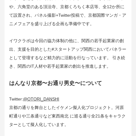
や、六角堂のある頂法寺、京都くろちく本店等、全12か所に
て設置され、パネル撮影+Twitter投稿で、京都国際マンガ・ア
ニメフェアを盛り上げる企画も準備中です。
イワクラボは今回の協力体制の他に、関西の若手起業家の創
出、支援を目的とした#スタートアップ関西においてパネラー
として登壇するなど精力的に活動を行なっています。 引き続
き、関西のIT人材や若手起業家の創出を推進します。
はんなり京都〜お通り男史〜について
Twitter:
@OTORI_DANSHI
京都の通りを舞台としたイケメン擬人化プロジェクト。河原
町通りや三条通りなど東西南北 に巡る通り全21条をキャラク
ターとして擬人化しています。