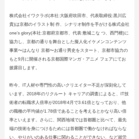
株式会社イワクラボ(本社:大阪府吹田市、代表取締役:黒川広
貴)は京都のイラスト制 作、シナリオ制作を手がける株式会社
one’s glory(本社:京都府京都市、代表:敷城こな つ、西門檀)に
協力し、京都の通りを舞台とした擬人化イケメンコンテンツ
事業〜はんなり 京都〜お通り男史をスタート、京都市協力の
もと9月に開催される京都国際マンガ・アニメ フェアにてお
披露目します。
昨今、IT人材や専門性の高いクリエイター不足が深刻化して
います。2018年の​リクルート キャリアの調査によると、IT技
術者の転職求人倍率が2018年4月で3.61倍となっており、他
の職種の平均値が1.78倍であることを考えるとかなり高い倍
率といえます。さらに、​関西地域では首都圏と比べて、​最先
端の技術を身につけるためには首都圏で働かなければならな
い、やりがいのある仕事に関わることができない、など就労