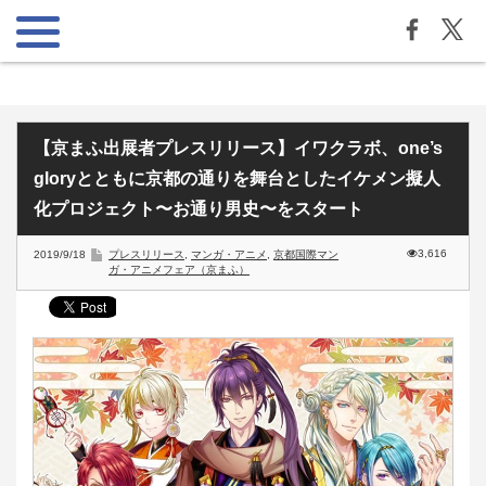
【京まふ出展者プレスリリース】イワクラボ、one’s
gloryとともに京都の通りを舞台としたイケメン擬人
化プロジェクト〜お通り男史〜をスタート
3,616
2019/9/18
プレスリリース
,
マンガ・アニメ
,
京都国際マン
ガ・アニメフェア（京まふ）