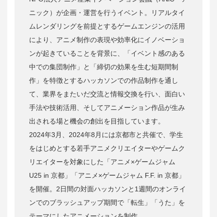
ニック）が企画・運営を行うイベント。リアルタイ
ムレンダリングを前提とするゲームエンジンの活用
により、アニメ制作の表現や効率化にイノベーショ
ンが起きていることを背景に、「イベント感のある
中での集団制作」と「締切の効果を生む短期間制
作」を特徴とするハッカソンでの作品制作を通し
て、業界をまたいだ交流と情報交換を行い、面白い
手法や技術活用、そしてアニメーション作品が生み
出される場と機会の創出を目指しています。
2024年3月、2024年8月には京都市と共催で、学生
をはじめとする若手アニメクリエイターやゲームク
リエイターを対象にした「アニメ×ゲームジャム
U25 in 京都」「アニメ×ゲームジャム F.F. in 京都」
を開催。2日間の対面ハッカソンと1週間のオンライ
ンでのブラッシュアップ期間で「転生」「うた」を
テーマにしたアニメーションを制作。