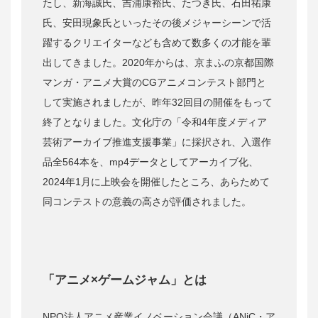
たし、新海誠氏、吉浦康裕氏、たつき氏、石田祐康
氏、安田現象氏といったその後メジャーシーンで活
躍するクリエイターなども含めて数多くの才能を輩
出してきました。2020年からは、京まふの京都国際
マンガ・アニメ大賞のCGアニメコンテスト部門と
して実施されましたが、昨年32回目の開催をもって
終了となりました。文化庁の「令和4年度メディア
芸術アーカイブ推進支援事業」に採択され、入選作
品全564本を、mp4データとしてアーカイブ化、
2024年1月に上映会を開催したところ、あらためて
同コンテストの意義の高さが評価されました。
「アニメ×ゲームジャム」とは
NPO法人アニメ産業イノベーション会議（ANiC・ア