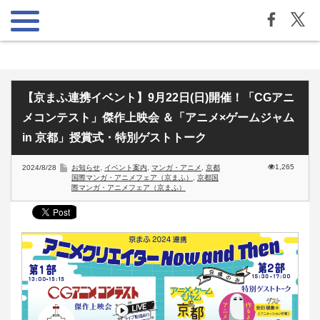
【京まふ連携イベント】9月22日(日)開催！「CGアニ
メコンテスト」傑作上映会 ＆「アニメ×ゲームジャム
in 京都」授賞式・特別ゲストトーク
1,265
2024/8/28
お知らせ
,
イベント案内
,
マンガ・アニメ
,
京都
国際マンガ・アニメフェア（京まふ）
,
京都国
際マンガ・アニメフェア（京まふ）