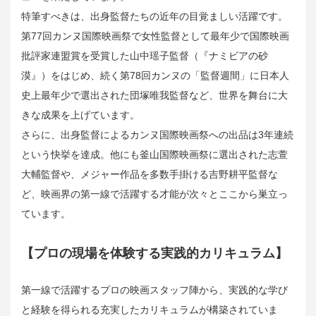
特筆すべきは、出身監督たちの近年の目覚ましい活躍です。
第77回カンヌ国際映画祭で女性監督として最年少で国際映画
批評家連盟賞を受賞した山中瑶子監督（『ナミビアの砂
漠』）をはじめ、続く第78回カンヌの「監督週間」に日本人
史上最年少で選出された団塚唯我監督など、世界を舞台に大
きな成果を上げています。
さらに、出身監督によるカンヌ国際映画祭への出品は3年連続
という快挙を達成。他にも釜山国際映画祭に選出された志萱
大輔監督や、メジャー作品を多数手掛ける吉野耕平監督な
ど、映画界の第一線で活躍する才能が次々とここから巣立っ
ています。
【プロの現場を体験する実践的カリキュラム】
第一線で活躍するプロの映画スタッフ陣から、実践的な学び
と経験を得られる充実したカリキュラムが構築されていま