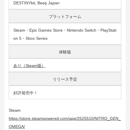
DESTINYbit, Beep Japan
プラットフォーム
Steam・Epic Games Store・Nintendo Switch・PlayStati
on 5・Xbox Series
体験版
あり（Steam版）
リリース予定
好評発売中！
Steam
https://store.steampowered.com/app/2525510/NITRO_GEN_
OMEGA/