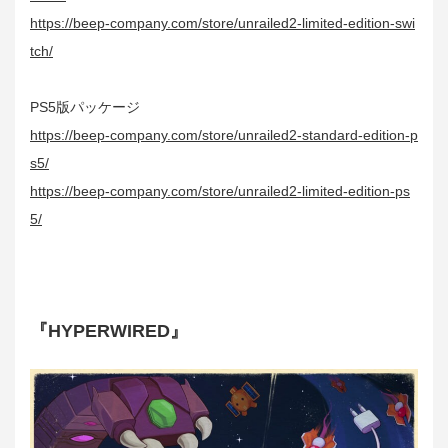
https://beep-company.com/store/unrailed2-limited-edition-swi
tch/
PS5版パッケージ
https://beep-company.com/store/unrailed2-standard-edition-p
s5/
https://beep-company.com/store/unrailed2-limited-edition-ps
5/
『HYPERWIRED』