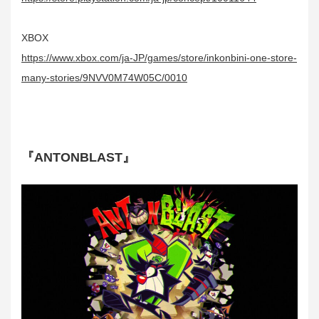
XBOX
https://www.xbox.com/ja-JP/games/store/inkonbini-one-store-
many-stories/9NVV0M74W05C/0010
『ANTONBLAST』