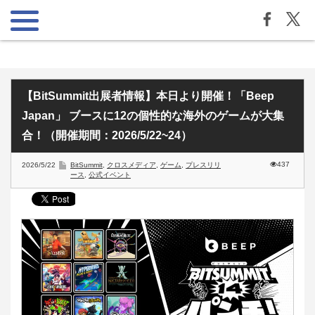
【BitSummit出展者情報】本日より開催！「Beep
Japan」 ブースに12の個性的な海外のゲームが大集
合！（開催期間：2026/5/22~24）
437
2026/5/22
BitSummit
,
クロスメディア
,
ゲーム
,
プレスリリ
ース
,
公式イベント