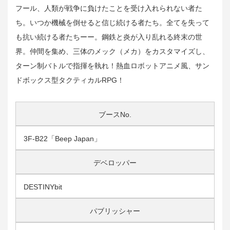
フール、人類が戦争に負けたことを受け入れられない者た
ち。いつか機械を倒せると信じ続ける者たち。全てを失って
も抗い続ける者たちーー。鋼鉄と炎が入り乱れる終末の世
界。仲間を集め、三体のメック（メカ）をカスタマイズし、
ターン制バトルで指揮を執れ！熱血ロボットアニメ風、サン
ドボックス型タクティカルRPG！
ブースNo.
3F-B22「Beep Japan」
デベロッパー
DESTINYbit
パブリッシャー