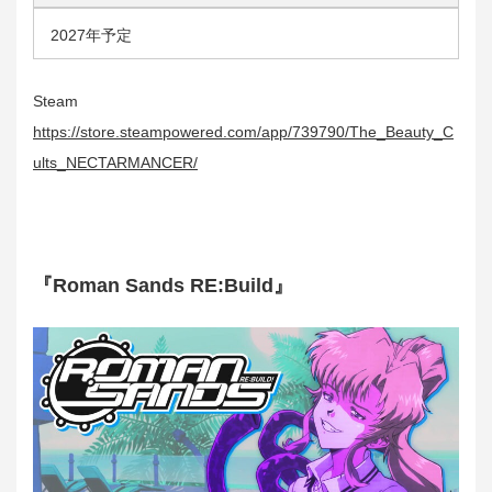
2027年予定
Steam
https://store.steampowered.com/app/739790/The_Beauty_C
ults_NECTARMANCER/
『Roman Sands RE:Build』