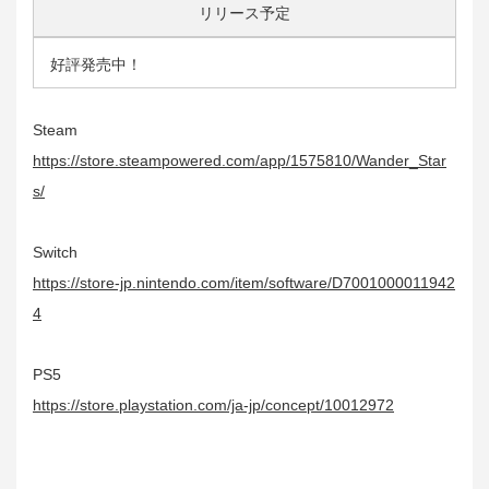
リリース予定
好評発売中！
Steam
https://store.steampowered.com/app/1575810/Wander_Star
s/
Switch
https://store-jp.nintendo.com/item/software/D7001000011942
4
PS5
https://store.playstation.com/ja-jp/concept/10012972