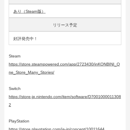
あり（Steam版）
リリース予定
好評発売中！
Steam
https://store.steampowered.com/app/2723430/inKONBINI_O
ne_Store_Many_Stories/
Switch
https://store-jp.nintendo.com/item/software/D7001000011308
2
PlayStation
https://store.playstation.com/ja-jp/concept/10011644