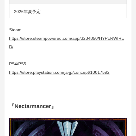
2026年夏予定
Steam
https://store.steampowered.com/app/3234850/HYPERWIRE
D/
PS4/PS5
https://store.playstation.com/ja-jp/concept/10017592
『Nectarmancer』