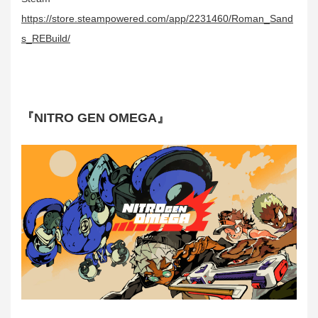
https://store.steampowered.com/app/2231460/Roman_Sand
s_REBuild/
『NITRO GEN OMEGA』