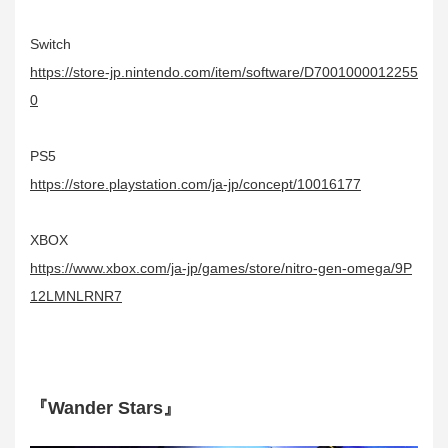
Switch
https://store-jp.nintendo.com/item/software/D7001000012255
0
PS5
https://store.playstation.com/ja-jp/concept/10016177
XBOX
https://www.xbox.com/ja-jp/games/store/nitro-gen-omega/9P
12LMNLRNR7
『Wander Stars』