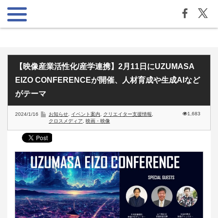
【映像産業活性化/産学連携】2月11日にUZUMASA
EIZO CONFERENCEが開催、人材育成や生成AIなど
がテーマ
1,683
2024/1/16
お知らせ
,
イベント案内
,
クリエイター支援情報
,
クロスメディア
,
映画・映像