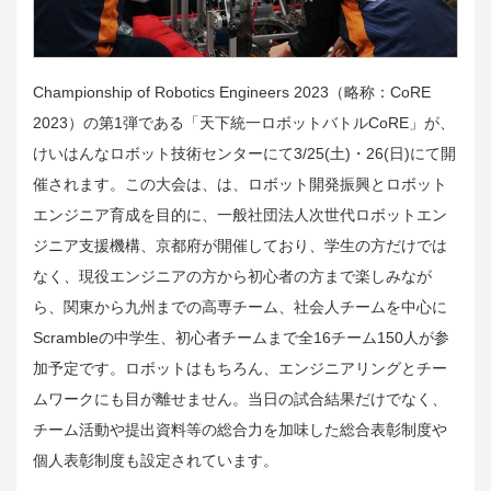
Championship of Robotics Engineers 2023（略称：CoRE
2023）の第1弾である「天下統一ロボットバトルCoRE」が、
けいはんなロボット技術センターにて3/25(土)・26(日)にて開
催されます。この大会は、は、ロボット開発振興とロボット
エンジニア育成を目的に、一般社団法人次世代ロボットエン
ジニア支援機構、京都府が開催しており、学生の方だけでは
なく、現役エンジニアの方から初心者の方まで楽しみなが
ら、関東から九州までの高専チーム、社会人チームを中心に
Scrambleの中学生、初心者チームまで全16チーム150人が参
加予定です。ロボットはもちろん、エンジニアリングとチー
ムワークにも目が離せません。当日の試合結果だけでなく、
チーム活動や提出資料等の総合力を加味した総合表彰制度や
個人表彰制度も設定されています。