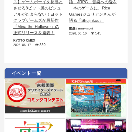
ス】ゲームボーイを彷彿と
語、JRPG、音楽への愛を
させる8ビット風のビジュ
一本のゲームに。Rice
アルがたまらない！ヨット
Gamesジュリアンさんが
クラブゲームズが最新作
語る『Shujinkou』
『Mina the Hollower』の
雨森 / ame-mori
正式リリースを発表！
545
2026. 06. 10
KYOTO CMEX
330
2026. 06. 17
イベント一覧