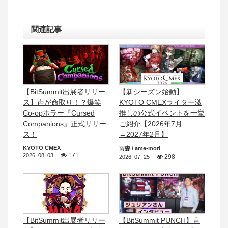
関連記事
【BitSummit出展者リリー
【新シーズン始動】
ス】声が命取り！？爆笑
KYOTO CMEXライター激
Co-opホラー『Cursed
推しの公式イベントを一挙
Companions』正式リリー
ご紹介【2026年7月
ス！
→2027年2月】
KYOTO CMEX
雨森 / ame-mori
171
2026. 08. 03
298
2026. 07. 25
【BitSummit出展者リリー
【BitSummit PUNCH】言