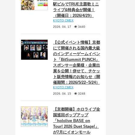
駅ビルでTRUE主題歌ミニ
ライブ&特典会が開催！
（開催日：2026/4/29）
KYOTO CMEX
2026. 04. 17
3440
【公式イベント情報】京都
にて開催される国内最大級
のインディーゲームイベン
ト「BitSummit PUNCH」
スポンサー企業様・企業出
展を公開！併せて、チケッ
ト販売情報のお知らせ（開
催期間：2026/5/22~5/24）
KYOTO CMEX
2026. 04. 15
3248
【京都開催】ホロライブ全
国巡回ポップアップ
「hololive BASE on
Tour! 2026 Duet Stage!」
が7月にイオンモール