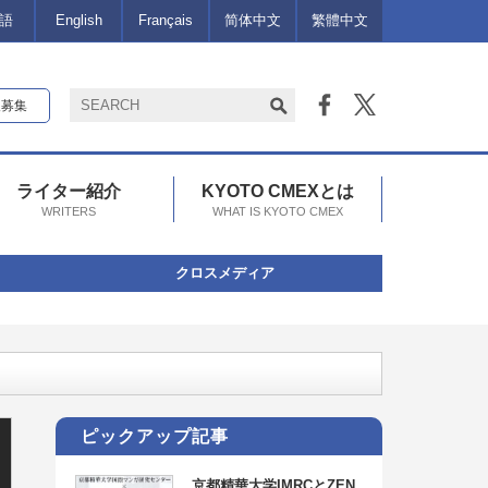
語
English
Français
简体中文
繁體中文
報募集
ライター紹介
KYOTO CMEXとは
WRITERS
WHAT IS KYOTO CMEX
クロスメディア
時まで！
ピックアップ記事
京都精華大学IMRCとZEN