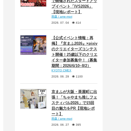
で開催されたスタートアッ
プイベント「IVS2026」
【現地レポート】
雨森 / ame-mori
2026. 07. 04
414
【公式イベント情報：再
掲】『京まふ2026』×pixiv
のクリエイターズコンテス
ト開催！25歳以下のクリエ
イター参加募集中！（募集
期間：2026/6/10~8/2）
KYOTO CMEX
2026. 06. 29
1100
京まふが大阪・茶屋町に出
張！「ちゃやまち推しフェ
スティバル2026」で15回
目の魅力をPR【現地レポ
ート】
雨森 / ame-mori
2026. 06. 27
395