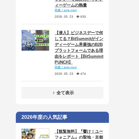
ィーゲームの熱量
雨森 / ame-mori
2026. 05. 23
630
【潜入】ビジネスデーで何
してる？BitSummitがイン
ディーゲーム界最強のB2B
プラットフォームである理
由をレポート【BitSummit
PUNCH】
雨森 / ame-mori
2026. 05. 23
474
全て表示
2026年度の人気記事
【観覧無料】『響け！ユー
フォニアム』の聖地・京都