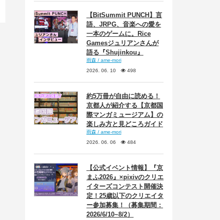
【BitSummit PUNCH】言
語、JRPG、音楽への愛を
一本のゲームに。Rice
Gamesジュリアンさんが
語る『Shujinkou』
雨森 / ame-mori
2026. 06. 10
498
約5万冊が自由に読める！
京都人が紹介する【京都国
際マンガミュージアム】の
楽しみ方と見どころガイド
雨森 / ame-mori
2026. 06. 06
484
【公式イベント情報】『京
まふ2026』×pixivのクリエ
イターズコンテスト開催決
定！25歳以下のクリエイタ
ー参加募集！（募集期間：
2026/6/10~8/2）