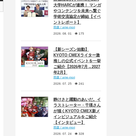
大学HARCが連携！ マンガ
やコンテンツを未来へ繋ぐ
学術交流協定が締結【イベ
ントレポート】
雨森 / ame-mori
2026. 08. 01
175
【新シーズン始動】
KYOTO CMEXライター激
推しの公式イベントを一挙
ご紹介【2026年7月→2027
年2月】
雨森 / ame-mori
2026. 07. 25
241
静けさと躍動のあいだ。イ
ラストレーター・千瑛さん
が描くKYOTO CMEX新メ
インビジュアルをご紹介
【インタビュー】
雨森 / ame-mori
2026. 07. 24
328