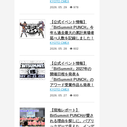
KYOTO CMEX
2026. 05. 29
978
【公式イベント情報】
「BitSummit PUNCH」今
年も過去最大の累計来場者
延べ人数を記録しました！
KYOTO CMEX
2026. 05. 28
602
【公式イベント情報】
「BitSummit」2027年の
開催日程を発表＆
「BitSummit PUNCH」の
アワード受賞作品も発表！
KYOTO CMEX
2026. 05. 27
600
【現地レポート】
BitSummit PUNCHが愛さ
れる理由を探しに。パブリ
ックデーで見えた、インデ