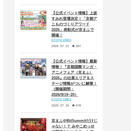
【公式イベント情報】上坂
すみれ登壇決定！「京都ア
ニものづくりアワード
2026」表彰式が京まふで
開催！
KYOTO CMEX
2026. 07. 21
267
【公式イベント情報】最新
情報！『京都国際マンガ・
アニメフェア（京まふ）
2026』の出展エリア＆ス
テージ情報がついに解禁！
（開催期間：
2026/9/19~20）
KYOTO CMEX
2026. 07. 18
678
京まふやBitSummitだけじ
ゃない！？ みやこめっせ